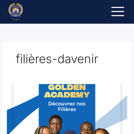
Aller
au
contenu
filières-davenir
GOLDEN
ACADEMY
:
université
privée
à
Cotonou