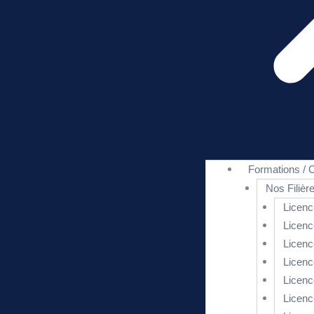
Formations / C
Nos Filièr
Licenc
Licenc
Licenc
Licenc
Licenc
Licenc