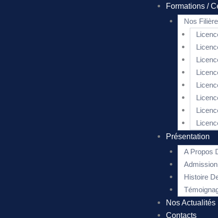
Formations / Ce
Nos Filièr
Licenc
Licenc
Licenc
Licenc
Licenc
Licenc
Licenc
Licenc
Présentation
A Propo
Admissi
Histoire
Témoignag
Nos Actualités
Contacts