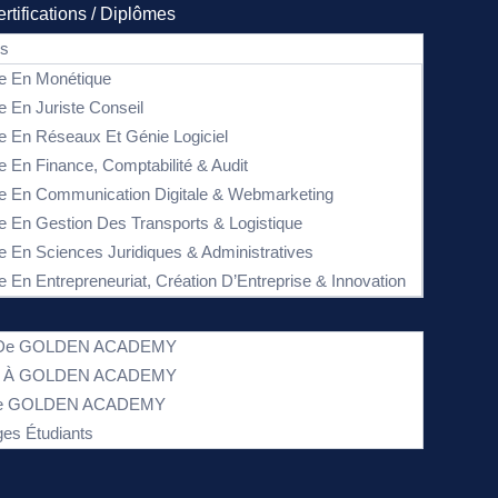
rtifications / Diplômes
es
e En Monétique
e En Juriste Conseil
e En Réseaux Et Génie Logiciel
e En Finance, Comptabilité & Audit
e En Communication Digitale & Webmarketing
e En Gestion Des Transports & Logistique
e En Sciences Juridiques & Administratives
e En Entrepreneuriat, Création D’Entreprise & Innovation
s De GOLDEN ACADEMY
on À GOLDEN ACADEMY
 De GOLDEN ACADEMY
es Étudiants