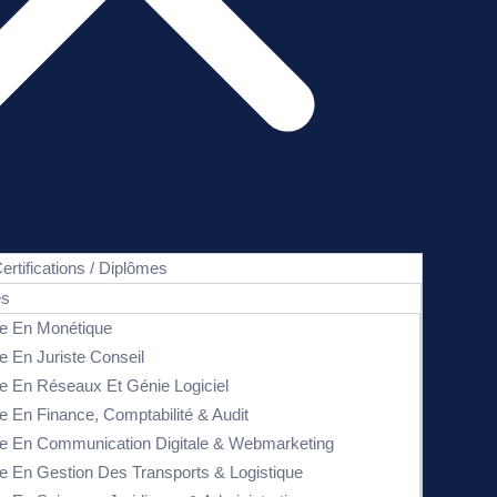
ertifications / Diplômes
es
e En Monétique
e En Juriste Conseil
e En Réseaux Et Génie Logiciel
e En Finance, Comptabilité & Audit
e En Communication Digitale & Webmarketing
e En Gestion Des Transports & Logistique