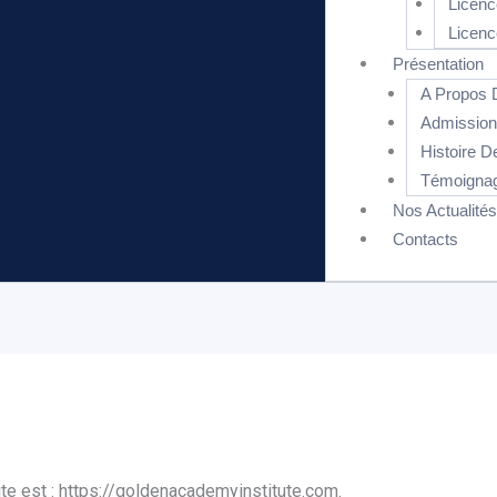
Licenc
Licenc
Présentation
A Propo
Admissi
Histoire
Témoignag
Nos Actualités
Contacts
te est : https://goldenacademyinstitute.com.