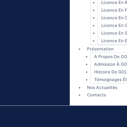
Licence En R
Licence En F
Licence En 
Licence En G
Licence En S
Licence En E
Présentation
A Propos De 
Admission À 
Histoire De G
Témoignages Ét
Nos Actualités
Contacts