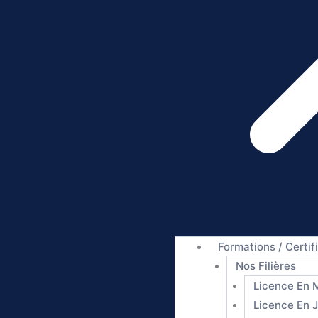
Formations / Certif
Nos Filières
Licence En 
Licence En J