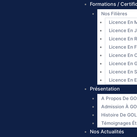
Formations / Certifi
Nos Filières
Licence En 
Licence En J
Licence En R
Licence En F
Licence En 
Licence En G
Licence En S
Licence En E
Présentation
A Propos De 
Admission À 
Histoire De G
Témoignages Ét
Nos Actualités