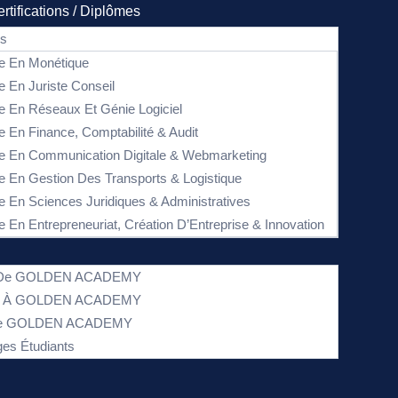
rtifications / Diplômes
es
e En Monétique
e En Juriste Conseil
e En Réseaux Et Génie Logiciel
e En Finance, Comptabilité & Audit
e En Communication Digitale & Webmarketing
e En Gestion Des Transports & Logistique
e En Sciences Juridiques & Administratives
e En Entrepreneuriat, Création D’Entreprise & Innovation
s De GOLDEN ACADEMY
on À GOLDEN ACADEMY
 De GOLDEN ACADEMY
es Étudiants