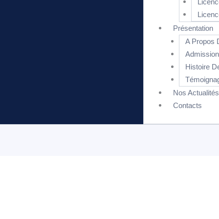
Licenc
Licenc
Présentation
A Propo
Admissi
Histoire
Témoignag
Nos Actualités
Contacts