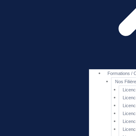
Formations / C
Nos Filièr
Licenc
Licenc
Licenc
Licenc
Licenc
Licenc