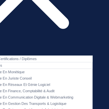
ertifications / Diplômes
es
e En Monétique
e En Juriste Conseil
e En Réseaux Et Génie Logiciel
e En Finance, Comptabilité & Audit
e En Communication Digitale & Webmarketing
e En Gestion Des Transports & Logistique