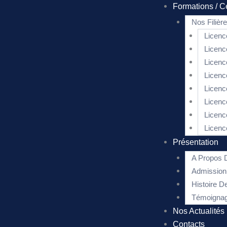
Formations / Ce
Nos Filièr
Licenc
Licenc
Licenc
Licenc
Licenc
Licenc
Licenc
Licenc
Présentation
A Propo
Admissi
Histoire
Témoignag
Nos Actualités
Contacts